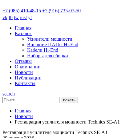
+7 (985) 410-48-15
+7 (916) 735-07-50
vk
fb
tw
inst
yt
Главная
Каталог
Усилители мощности
Внешние ЦАПы Hi-End
Кабели Hi-End
Наборы для сборки
Отзывы
О компании
Новости
Публикации
Контакты
search
искать
Главная
Новости
Реставрация усилителя мощности Technics SE-A1
Реставрация усилителя мощности Technics SE-A1
20 января 2016