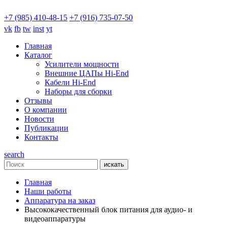
+7 (985) 410-48-15
+7 (916) 735-07-50
vk
fb
tw
inst
yt
Главная
Каталог
Усилители мощности
Внешние ЦАПы Hi-End
Кабели Hi-End
Наборы для сборки
Отзывы
О компании
Новости
Публикации
Контакты
search
искать
Главная
Наши работы
Аппаратура на заказ
Высококачественный блок питания для аудио- и
видеоаппаратуры