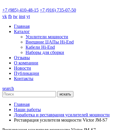
+7 (985) 410-48-15
+7 (916) 735-07-50
vk
fb
tw
inst
yt
Главная
Каталог
Усилители мощности
Внешние ЦАПы Hi-End
Кабели Hi-End
Наборы для сборки
Отзывы
О компании
Новости
Публикации
Контакты
search
искать
Главная
Наши работы
Доработка и реставрация усилителей мощности
Реставрация усилителя мощности Victor JM-S7
Реставрация усилителя мощности Victor JM-S7