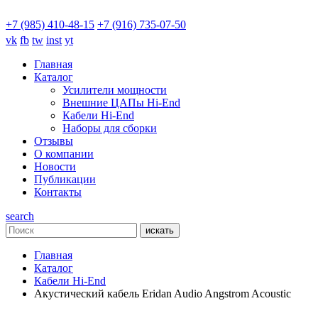
+7 (985) 410-48-15
+7 (916) 735-07-50
vk
fb
tw
inst
yt
Главная
Каталог
Усилители мощности
Внешние ЦАПы Hi-End
Кабели Hi-End
Наборы для сборки
Отзывы
О компании
Новости
Публикации
Контакты
search
искать
Главная
Каталог
Кабели Hi-End
Акустический кабель Eridan Audio Angstrom Acoustic